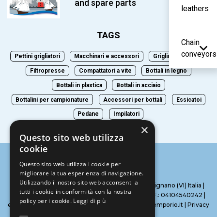
and spare parts
leathers
TAGS
Chain
conveyors
Pettini grigliatori
Macchinari e accessori
Grigliatori a dischi
Filtropresse
Compattatori a vite
Bottali in legno
Bottali in plastica
Bottali in acciaio
Bottalini per campionature
Accessori per bottali
Essicatoi
Pedane
Impilatori
×
Questo sito web utilizza
cookie
Questo sito web utilizza i cookie per
migliorare la tua esperienza di navigazione.
Utilizzando il nostro sito web acconsenti a
Bolcato Emporio srl | Via F.Baracca, 5 – 36071 Arzignano (VI) Italia |
tutti i cookie in conformità con la nostra
Cell: +39 3755456084 | Tel: 0444 206931 P.I. – C.F.: 04104540242 |
policy per i cookie.
Leggi di più
email: bolcato@bolcatoemporio.it – info@bolcatoemporio.it |
Privacy