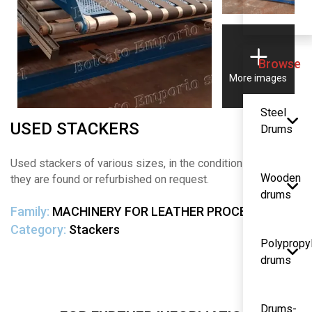
Browse
More images
Steel
USED STACKERS
Drums
Used stackers of various sizes, in the condition in which
Wooden
they are found or refurbished on request.
drums
Family:
MACHINERY FOR LEATHER PROCESSING
Category:
Stackers
Polypropy
drums
Drums-