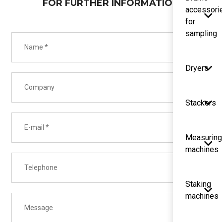
FOR FURTHER INFORMATION
accessori
for
sampling
Dryers
Stackers
Measurin
machines
Staking
machines