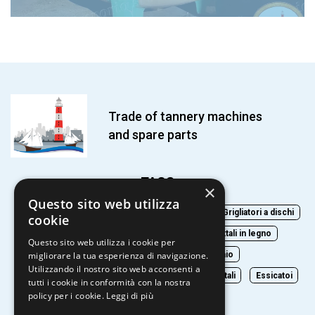
Trade of tannery machines
and spare parts
TAGS
×
Questo sito web utilizza
Pettini grigliatori
Macchinari e accessori
Grigliatori a dischi
cookie
Filtropresse
Compattatori a vite
Bottali in legno
Questo sito web utilizza i cookie per
Bottali in plastica
Bottali in acciaio
migliorare la tua esperienza di navigazione.
Utilizzando il nostro sito web acconsenti a
Bottalini per campionature
Accessori per bottali
Essicatoi
tutti i cookie in conformità con la nostra
policy per i cookie.
Leggi di più
Pedane
Impilatori