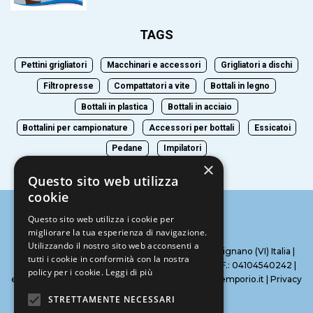
TAGS
Pettini grigliatori
Macchinari e accessori
Grigliatori a dischi
Filtropresse
Compattatori a vite
Bottali in legno
Bottali in plastica
Bottali in acciaio
Bottalini per campionature
Accessori per bottali
Essicatoi
Pedane
Impilatori
×
Questo sito web utilizza
cookie
Questo sito web utilizza i cookie per
migliorare la tua esperienza di navigazione.
Utilizzando il nostro sito web acconsenti a
Bolcato Emporio srl | Via F.Baracca, 5 – 36071 Arzignano (VI) Italia |
tutti i cookie in conformità con la nostra
Cell: +39 3755456084 | Tel: 0444 206931 P.I. – C.F.: 04104540242 |
policy per i cookie.
Leggi di più
email: bolcato@bolcatoemporio.it – info@bolcatoemporio.it |
Privacy
STRETTAMENTE NECESSARI
Web Agency