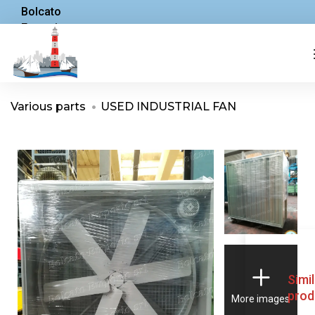
Bolcato
Emporio
ABOUT US
SUSTAINABILITY
PRIVACY
Various parts
USED INDUSTRIAL FAN
Simi
prod
More images